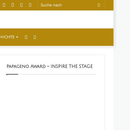
acebook
Twitter
YouTube
Anmelden
Sidebar
Suche
nach
Anmelden
Sidebar
hichte
Papageno Award – INSPIRE THE STAGE