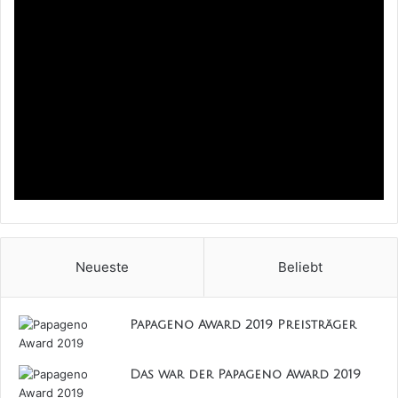
Kategorie Produktion
Neueste
Beliebt
Papageno Award 2019 Preisträger - Produktion
Goldener Papageno
Papageno Award 2019 Preisträger
Stück: Think! Der fantastische Fall der Charlie Holmes
Sparte: Musiktheater Autor: Daniel Karanitsch, Clara
Das war der Papageno Award 2019
Montocchio, Domenika Arnetzeder