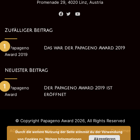
Promenade 29, 4020 Linz, Austria
Alice im Wunderland
YouTube
Facebook
Twitter
Zufälliger Beitrag
Kategorie Hauptrolle
Das war der Papageno Award 2019
Neuester Beitrag
Der Papageno Award 2019 ist
eröffnet
Papageno Award 2019 Preisträger - Hauptrolle
Goldener Papageno
© Copyright Papageno Award 2026, All Rights Reserved
AGB
Widerrufsrecht
Datenschutz
Impressum
Disclaimer
Durch die weitere Nutzung der Seite stimmst du der Verwendung
Name: Nina Hafner
Akzeptieren
von Cookies zu.
Weitere Informationen