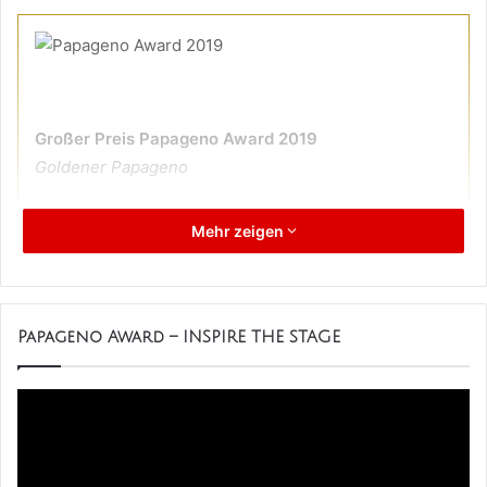
Großer Preis Papageno Award 2019
Goldener Papageno
Stück: Spring Awakening - Frühlings Erwachen
Mehr zeigen
Sparte: Musiktheater Autor: Steven Sater Komponist:
Duncan Sheik
Regie/Musikleitung: Diana Tappen-Scheuermann,
Sebastian Polag, Musikleitung: Marc Ziethen
Papageno Award – INSPIRE THE STAGE
Organisation: Musical AG Gymnasium Oberursel
Papageno Award Trailer Spring Awakening -
Frühlingserwachen