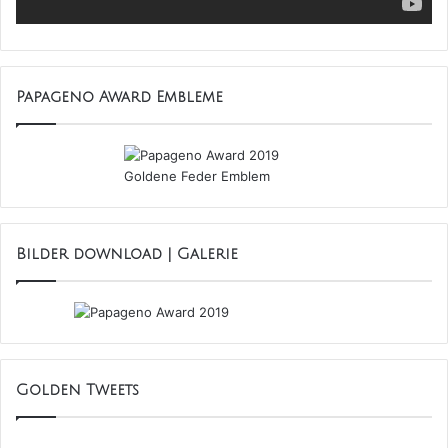
Papageno Award 2019 Preisträger - Produktion
Goldener Papageno
Papageno Award Embleme
Stück: Liliom
Sparte: Sprechtheater
Autor: Ferenc Molnár
Regie/Musikleitung: Maria Köstlinger
Organisation: gutgebrüllt Kinder- & Jugendtheater
Bilder download | Galerie
Liliom
Golden Tweets
Kategorie Produktion