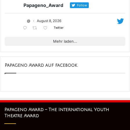
Papageno_Award
Follow
@
·
August 8, 2026
Twitter
Mehr laden...
Papageno Award 2019 Preisträger - Produktion
Goldener Papageno
Papageno Award auf facebook
Stück: Alice im Wunderland
Sparte: Musiktheater
Autor: Norbert Holoubek
Komponist: Norberto Bertassi, Walter Lochmann
Regie/Musikleitung: Birgit Zach
Papageno Award – The International Youth
Organisation: teatro
Theatre Award